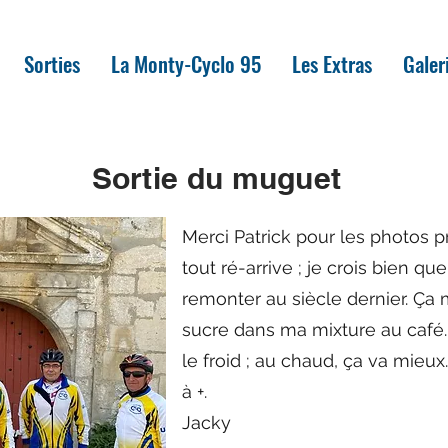
Sorties
La Monty-Cyclo 95
Les Extras
Galer
Sortie du muguet
Merci Patrick pour les photos pr
tout ré-arrive ; je crois bien qu
remonter au siècle dernier. Ça 
sucre dans ma mixture au café. 
le froid ; au chaud, ça va mieu
à +.
Jacky